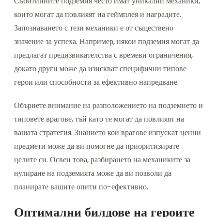
Събитийните подземия често имат уникални механики,
които могат да повлияят на геймплея и наградите.
Запознаването с тези механики е от съществено
значение за успеха. Например, някои подземия могат да
предлагат предизвикателства с времеви ограничения,
докато други може да изискват специфични типове
герои или способности за ефективно напредване.
Обърнете внимание на разположението на подземието и
типовете врагове, тъй като те могат да повлияят на
вашата стратегия. Знанието кои врагове изпускат ценни
предмети може да ви помогне да приоритизирате
целите си. Освен това, разбирането на механиките за
нулиране на подземията може да ви позволи да
планирате вашите опити по-ефективно.
Оптимални билдове на героите