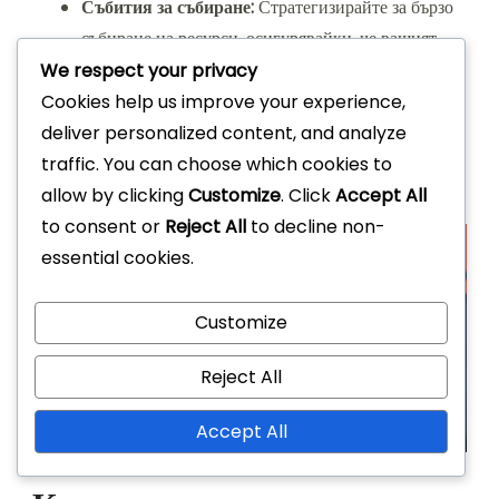
Събития за събиране:
Стратегизирайте за бързо
събиране на ресурси, осигурявайки, че вашият
екип покрива повече територия.
We respect your privacy
Cookies help us improve your experience,
Чрез адаптиране на методите си към специфичните
deliver personalized content, and analyze
изисквания на всеки тип събитие, можете да подобрите
traffic. You can choose which cookies to
общото си представяне и придобиване на награди.
allow by clicking
Customize
. Click
Accept All
to consent or
Reject All
to decline non-
essential cookies.
Customize
Reject All
Accept All