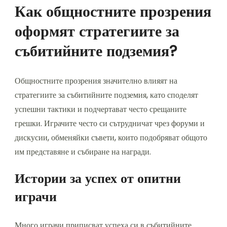
Как общностните прозрения
оформят стратегиите за
събитийните подземия?
Общностните прозрения значително влияят на
стратегиите за събитийните подземия, като споделят
успешни тактики и подчертават често срещаните
грешки. Играчите често си сътрудничат чрез форуми и
дискусии, обменяйки съвети, които подобряват общото
им представяне и събиране на награди.
Истории за успех от опитни
играчи
Много играчи приписват успеха си в събитийните