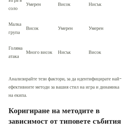
Игра в
Умерен
Висок
Нисък
соло
Малка
Висок
Умерен
Умерен
група
Голяма
Много висок
Нисък
Висок
атака
Анализирайте тези фактори, за да идентифицирате най-
ефективните методи за вашия стил на игра и динамика
на екипа.
Коригиране на методите в
зависимост от типовете събития