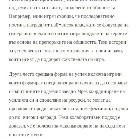
подземия на стратегиите, споделени от общността.
Например, един играч съобщи, че последователно
постига награди от най-висок клас, като се фокусира на
синергията в екипа и оптимизира билдовете на героите
въз основа на препоръките на общността. Тези истории
за успех често служат като мотивация за нови играчи,
които искат да подобрят собствената си игра.
Друга често срещана форма на успех включва играчи,
които формират специализирани групи, за да се справят
с събитийните подземия заедно. Чрез координиране на
усилията си и споделяне на ресурси, те могат да
преодолеят предизвикателствата по-ефективно, водещи
до по-високи награди. Този колаборативен подход е
доказал, че е полезен за максимизиране на находките и
опитните точки.