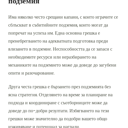
подземия
Има няколко често срещани капани, с които играчите се
сблъскват в събитийните подземия, които могат да
попречат на успеха им. Една основна грешка е
пренебрегването на адекватната подготовка преди
влизането в подземие. Неспособността да се запаси с
необходимите ресурси или неразбирането на
механиките на подземието може да доведе до загубени
опити и разочарование.
Друга честа грешка е бързането през подземията без
ясна стратегия. Отделянето на време за планиране на
подхода и координиране с съотборниците може да
доведе до по-добри резултати. Избягването на тези
грешки може значително да подобри вашето общо
изживяване и потенциал за награди.