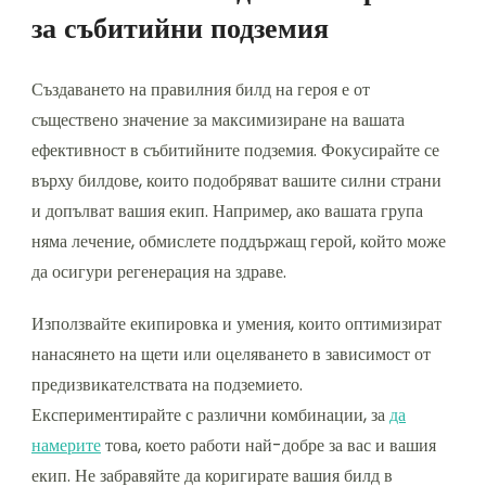
за събитийни подземия
Създаването на правилния билд на героя е от
съществено значение за максимизиране на вашата
ефективност в събитийните подземия. Фокусирайте се
върху билдове, които подобряват вашите силни страни
и допълват вашия екип. Например, ако вашата група
няма лечение, обмислете поддържащ герой, който може
да осигури регенерация на здраве.
Използвайте екипировка и умения, които оптимизират
нанасянето на щети или оцеляването в зависимост от
предизвикателствата на подземието.
Експериментирайте с различни комбинации, за
да
намерите
това, което работи най-добре за вас и вашия
екип. Не забравяйте да коригирате вашия билд в