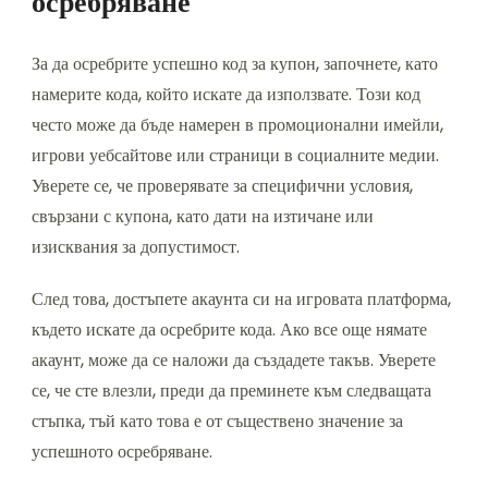
осребряване
За да осребрите успешно код за купон, започнете, като
намерите кода, който искате да използвате. Този код
често може да бъде намерен в промоционални имейли,
игрови уебсайтове или страници в социалните медии.
Уверете се, че проверявате за специфични условия,
свързани с купона, като дати на изтичане или
изисквания за допустимост.
След това, достъпете акаунта си на игровата платформа,
където искате да осребрите кода. Ако все още нямате
акаунт, може да се наложи да създадете такъв. Уверете
се, че сте влезли, преди да преминете към следващата
стъпка, тъй като това е от съществено значение за
успешното осребряване.