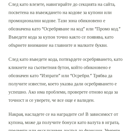
След като влезете, навигирайте до секцията на сайта,
посветена на въвеждането на кодове за купони или
промоционални кодове. Тази зона обикновено е
обозначена като “Осребряване на код” или “Промо код.”
Въведете кода за купон точно както се появява, като
обърнете внимание на главните и малките букви.
След като въведете кода, потвърдете осребряването, като
кликнете на съответния бутон, който обикновено е
обозначен като “Изпрати” или “Осребри.” Трябва да
получите известие, което указва дали осребряването е
успешно. Ако има проблеми, проверете отново кода за
точност и се уверете, че все още е валиден.
Накрая, насладете се на наградите си! В зависимост от
купона, може да получите бонуси като валута в играта,
предмети или ексклузивен достъп до функции. Уверете