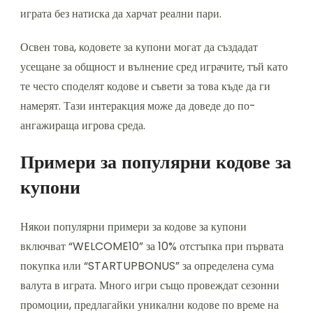
играта без натиска да харчат реални пари.
Освен това, кодовете за купони могат да създадат
усещане за общност и вълнение сред играчите, тъй като
те често споделят кодове и съвети за това къде да ги
намерят. Тази интеракция може да доведе до по-
ангажираща игрова среда.
Примери за популярни кодове за
купони
Някои популярни примери за кодове за купони
включват “WELCOME10” за 10% отстъпка при първата
покупка или “STARTUPBONUS” за определена сума
валута в играта. Много игри също провеждат сезонни
промоции, предлагайки уникални кодове по време на