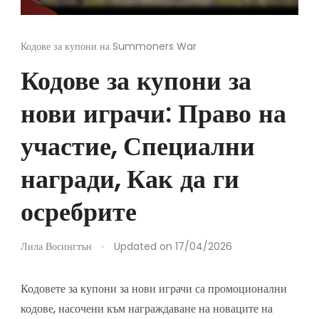
Кодове за купони на Summoners War
Кодове за купони за
нови играчи: Право на
участие, Специални
награди, Как да ги
осребрите
Лила Восингтън
Updated on
17/04/2026
Кодовете за купони за нови играчи са промоционални
кодове, насочени към награждаване на новаците на