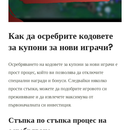
Как да осребрите кодовете
за купони за нови играчи?
Осребряването на кодовете за купони за нови играчи е
прост процес, който ви позволява да отключите
специални награди и бонуси. Следвайки няколко
прости стъпки, можете да подобрите игровото си
преживяване и да извлечете максимума от
първоначалната си инвестиция.
Стъпка по стъпка процес на