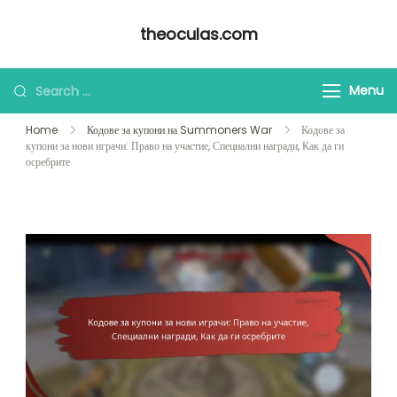
Skip
theoculas.com
to
content
Looking
Menu
for
Home
Кодове за купони на Summoners War
Кодове за
Something?
купони за нови играчи: Право на участие, Специални награди, Как да ги
осребрите