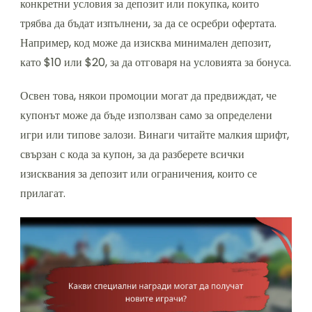
конкретни условия за депозит или покупка, които
трябва да бъдат изпълнени, за да се осребри офертата.
Например, код може да изисква минимален депозит,
като $10 или $20, за да отговаря на условията за бонуса.
Освен това, някои промоции могат да предвиждат, че
купонът може да бъде използван само за определени
игри или типове залози. Винаги читайте малкия шрифт,
свързан с кода за купон, за да разберете всички
изисквания за депозит или ограничения, които се
прилагат.