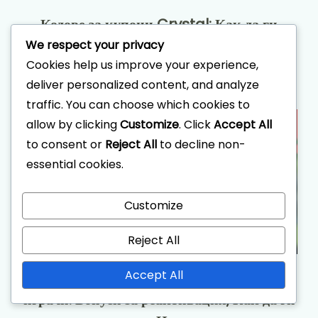
Кодове за купони Crystal: Как да ги
получите, Най-добри стратегии за
We respect your privacy
Cookies help us improve your experience,
използване, Детайли за изтичане
deliver personalized content, and analyze
traffic. You can choose which cookies to
allow by clicking
Customize
. Click
Accept All
to consent or
Reject All
to decline non-
essential cookies.
Customize
Reject All
Accept All
Кодове за купони за завръщащи се
играчи: Бонуси за реактивация, Как да ги