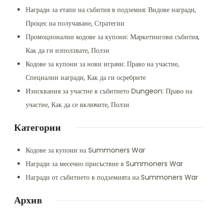
Награди за етапи на събития в подземия: Видове награди,
Процес на получаване, Стратегии
Промоционални кодове за купони: Маркетингови събития,
Как да ги използвате, Ползи
Кодове за купони за нови играчи: Право на участие,
Специални награди, Как да ги осребрите
Изисквания за участие в събитието Dungeon: Право на
участие, Как да се включите, Ползи
Категории
Кодове за купони на Summoners War
Награди за месечно присъствие в Summoners War
Награди от събитието в подземията на Summoners War
Архив