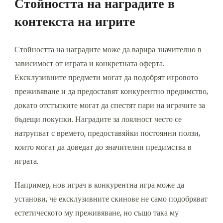
Стойността на наградите в
контекста на игрите
Стойността на наградите може да варира значително в
зависимост от играта и конкретната оферта.
Ексклузивните предмети могат да подобрят игровото
преживяване и да предоставят конкурентно предимство,
докато отстъпките могат да спестят пари на играчите за
бъдещи покупки. Наградите за лоялност често се
натрупват с времето, предоставяйки постоянни ползи,
които могат да доведат до значителни предимства в
играта.
Например, нов играч в конкурентна игра може да
установи, че ексклузивните скинове не само подобряват
естетическото му преживяване, но също така му