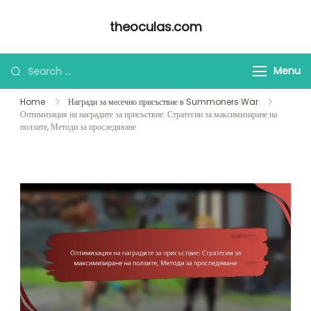
Skip
theoculas.com
to
content
Looking
Menu
for
Home
Награди за месечно присъствие в Summoners War
Something?
Оптимизация на наградите за присъствие: Стратегии за максимизиране на
ползите, Методи за проследяване