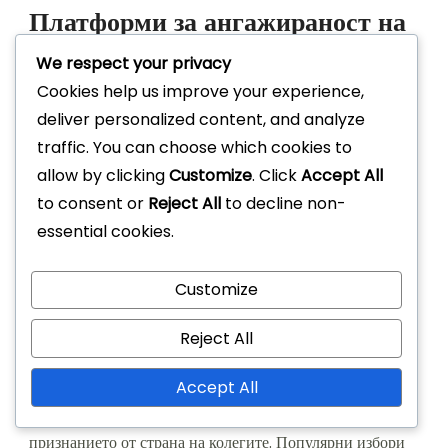
Платформи за ангажираност на
служителите
We respect your privacy
Cookies help us improve your experience,
Платформите за ангажираност на служителите са
deliver personalized content, and analyze
проектирани да насърчават положителна работна
traffic. You can choose which cookies to
култура и да повишават мотивацията чрез признание и
allow by clicking
Customize
. Click
Accept All
награди. Тези платформи често включват инструменти
to consent or
Reject All
to decline non-
за обратна връзка, анкети и социално признание, което
essential cookies.
улеснява свързването на присъствието с общата
удовлетвореност на служителите.
Customize
При внедряване на платформа за ангажираност на
Reject All
служителите, уверете се, че тя съответства на
ценностите и културата на вашата компания. Търсете
Accept All
функции, които насърчават прозрачността и окуражават
признанието от страна на колегите. Популярни избори