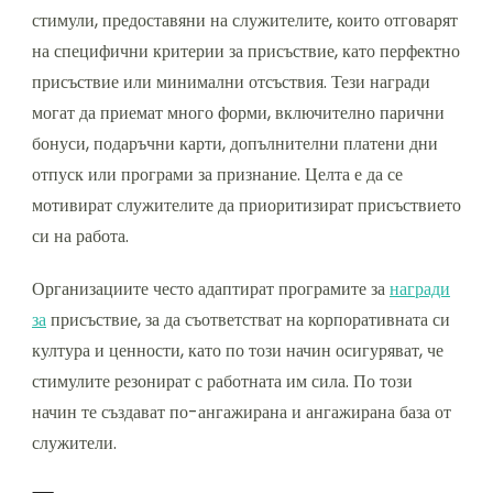
стимули, предоставяни на служителите, които отговарят
на специфични критерии за присъствие, като перфектно
присъствие или минимални отсъствия. Тези награди
могат да приемат много форми, включително парични
бонуси, подаръчни карти, допълнителни платени дни
отпуск или програми за признание. Целта е да се
мотивират служителите да приоритизират присъствието
си на работа.
Организациите често адаптират програмите за
награди
за
присъствие, за да съответстват на корпоративната си
култура и ценности, като по този начин осигуряват, че
стимулите резонират с работната им сила. По този
начин те създават по-ангажирана и ангажирана база от
служители.