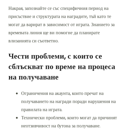
Накрая, запознайте се със специфичния период на
присъствие и структурата на наградите, тъй като те
могат да варират в зависимост от играта. Знанието за
времевата линия ще ви помогне да планирате
влизанията си съответно.
Чести проблеми, с които се
сблъскват по време на процеса
на получаване
Ограничения на акаунта, които пречат на
получаването на награди поради нарушения на
правилата на играта.
Технически проблеми, които могат да причинят
неотзивчивост на бутона за получаване.