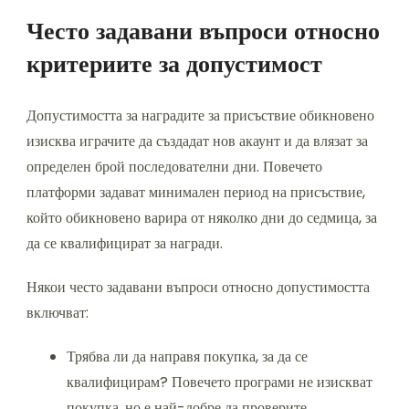
Често задавани въпроси относно
критериите за допустимост
Допустимостта за наградите за присъствие обикновено
изисква играчите да създадат нов акаунт и да влязат за
определен брой последователни дни. Повечето
платформи задават минимален период на присъствие,
който обикновено варира от няколко дни до седмица, за
да се квалифицират за награди.
Някои често задавани въпроси относно допустимостта
включват:
Трябва ли да направя покупка, за да се
квалифицирам? Повечето програми не изискват
покупка, но е най-добре да проверите