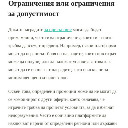
Ограничения или ограничения
за допустимост
Докато наградите
за присъствие
могат да бъдат
примамливи, често има ограничения, които играчите
трябва да вземат предвид. Например, някои платформи
могат да ограничат броя на наградите, които нов играч
може да получи, или да наложат условия за това как
могат да се използват наградите, като изискване за
минимален депозит или залог.
Освен това, определени промоции може да не могат да
се комбинират с други оферти, което означава, че
играчите трябва да прочетат условията, за да избегнат
недоразумения. Често е обичайно платформите да
изключват играчи от определени региони или държави