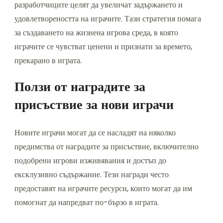
разработчиците целят да увеличат задържането и
удовлетвореността на играчите. Тази стратегия помага
за създаването на жизнена игрова среда, в която
играчите се чувстват ценени и признати за времето,
прекарано в играта.
Ползи от наградите за
присъствие за нови играчи
Новите играчи могат да се насладят на няколко
предимства от наградите за присъствие, включително
подобрени игрови изживявания и достъп до
ексклузивно съдържание. Тези награди често
предоставят на играчите ресурси, които могат да им
помогнат да напредват по-бързо в играта.