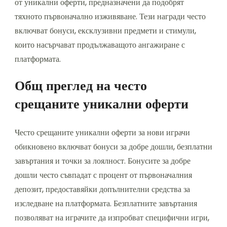
от уникални оферти, предназначени да подобрят
тяхното първоначално изживяване. Тези награди често
включват бонуси, ексклузивни предмети и стимули,
които насърчават продължаващото ангажиране с
платформата.
Общ преглед на често
срещаните уникални оферти
Често срещаните уникални оферти за нови играчи
обикновено включват бонуси за добре дошли, безплатни
завъртания и точки за лоялност. Бонусите за добре
дошли често съвпадат с процент от първоначалния
депозит, предоставяйки допълнителни средства за
изследване на платформата. Безплатните завъртания
позволяват на играчите да изпробват специфични игри,