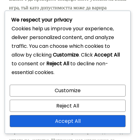
игра, тъй като допустимостта може да варира
значително. Например, някои игри може да предлагат
We respect your privacy
награди за присъствие само по време на
Cookies help us improve your experience,
промоционални периоди, докато други ги предоставят
deliver personalized content, and analyze
непрекъснато. Разбирането на тези условия помага на
traffic. You can choose which cookies to
играчите да максимизират ползите си.
allow by clicking
Customize
. Click
Accept All
to consent or
Reject All
to decline non-
Уникални оферти за нови
essential cookies.
играчи
Customize
Много игри предоставят уникални награди за
присъствие, специално проектирани за нови играчи,
Reject All
като ексклузивни предмети или вътрешна валута. Тези
Accept All
оферти са предназначени да подобрят първоначалното
игрово изживяване и да насърчат играчите да изследват