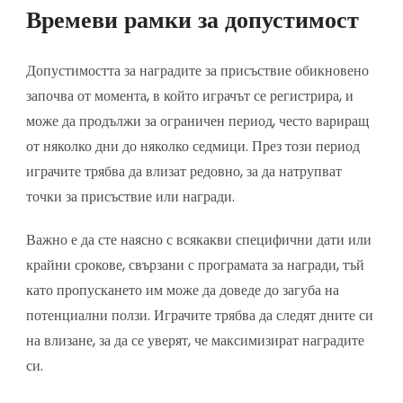
Времеви рамки за допустимост
Допустимостта за наградите за присъствие обикновено
започва от момента, в който играчът се регистрира, и
може да продължи за ограничен период, често вариращ
от няколко дни до няколко седмици. През този период
играчите трябва да влизат редовно, за да натрупват
точки за присъствие или награди.
Важно е да сте наясно с всякакви специфични дати или
крайни срокове, свързани с програмата за награди, тъй
като пропускането им може да доведе до загуба на
потенциални ползи. Играчите трябва да следят дните си
на влизане, за да се уверят, че максимизират наградите
си.