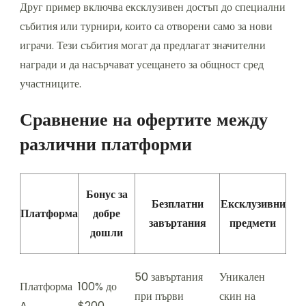
Друг пример включва ексклузивен достъп до специални
събития или турнири, които са отворени само за нови
играчи. Тези събития могат да предлагат значителни
награди и да насърчават усещането за общност сред
участниците.
Сравнение на офертите между
различни платформи
Бонус за
Безплатни
Ексклузивни
Платформа
добре
завъртания
предмети
дошли
50 завъртания
Уникален
Платформа
100% до
при първи
скин на
A
$200