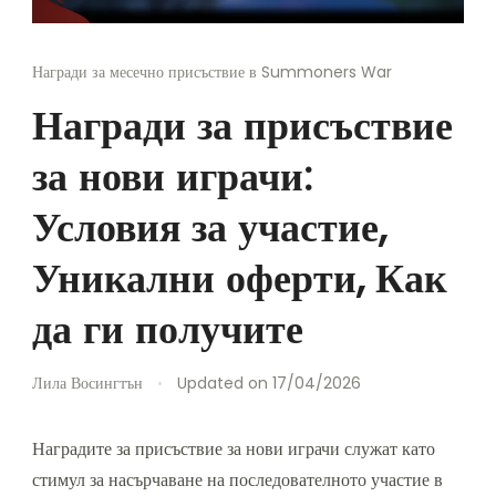
Награди за месечно присъствие в Summoners War
Награди за присъствие
за нови играчи:
Условия за участие,
Уникални оферти, Как
да ги получите
Лила Восингтън
Updated on
17/04/2026
Наградите за присъствие за нови играчи служат като
стимул за насърчаване на последователното участие в