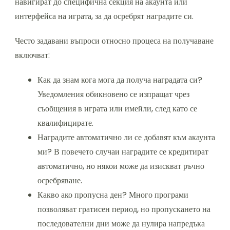
навигират до специфична секция на акаунта или
интерфейса на играта, за да осребрят наградите си.
Често задавани въпроси относно процеса на получаване
включват:
Как да знам кога мога да получа наградата си?
Уведомления обикновено се изпращат чрез
съобщения в играта или имейли, след като се
квалифицирате.
Наградите автоматично ли се добавят към акаунта
ми? В повечето случаи наградите се кредитират
автоматично, но някои може да изискват ръчно
осребряване.
Какво ако пропусна ден? Много програми
позволяват гратисен период, но пропускането на
последователни дни може да нулира напредъка