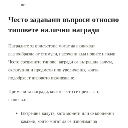
ви.
Често задавани въпроси относно
типовете налични награди
Наградите за присъствие могат да включват
разнообразие от стимули, насочени към новите играчи.
Често срещаните типове награди са вътрешна валута,
ексклузивни предмети или увеличения, които
подобряват игровото изживяване.
Примери за награди, които често се предлагат,
включват:
Вътрешна валута, като монети или скъпоценни
камъни, които могат да се използват за