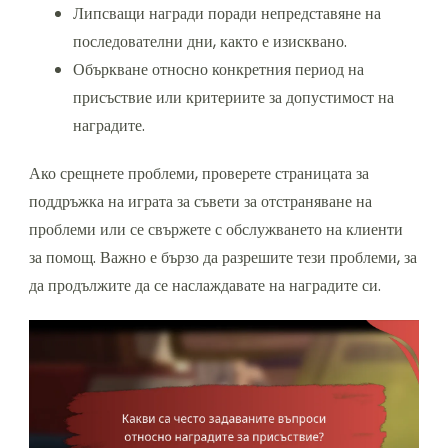
Липсващи награди поради непредставяне на
последователни дни, както е изисквано.
Объркване относно конкретния период на
присъствие или критериите за допустимост на
наградите.
Ако срещнете проблеми, проверете страницата за
поддръжка на играта за съвети за отстраняване на
проблеми или се свържете с обслужването на клиенти
за помощ. Важно е бързо да разрешите тези проблеми, за
да продължите да се наслаждавате на наградите си.