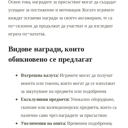
Освен това, наградите за присъствие могат да създадат
усещане за постижение и мотивация. Когато играчите
виждат осезаеми награди за своето ангажиране, те са
по-склонни да продължат да участват и да изследват
играта по-нататък.
Видове награди, които
обикновено се предлагат
Вътрешна валута:
Играчите могат да получат
монети или токени, които могат да се използват
за закупуване на предмети или подобрения.
Ексклузивни предмети:
Уникално оборудване,
скинове или колекционерски предмети, които са
налични само чрез наградите за присъствие.
Увеличения на опита:
Временни подобрения,